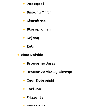
Radegast
Smadny Mnich
Starobrno
Staropramen
Svijany
Zubr
Piwa Polskie
Browar na Jurze
Browar Zamkowy Cieszyn
Cydr Dobroński
Fortuna
Frizzante
Grodziskie