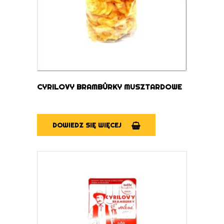
CYRILOVY BRAMBŮRKY MUSZTARDOWE
DOWIEDZ SIĘ WIĘCEJ