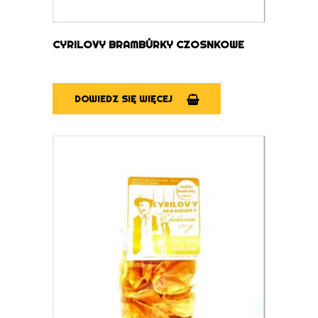
CYRILOVY BRAMBŮRKY CZOSNKOWE
DOWIEDZ SIĘ WIĘCEJ
DOWIEDZ SIĘ WIĘCEJ