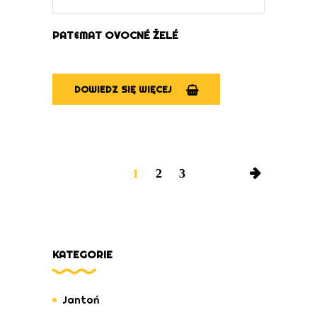
PAT&MAT OVOCNÉ ŽELÉ
DOWIEDZ SIĘ WIĘCEJ
1
2
3
KATEGORIE
Jantoń