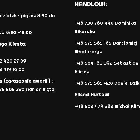
HANDLOWI:
działek – piątek 8:30 do
+48 730 780 440 Dominika
Sikorska
a 8:30 -13:00
+48 575 585 185 Bartłomiej
ga Klienta:
Włodarczyk
12 420 27 39
+48 504 183 392 Sebastian
2 419 16 60
Klimek
s (zgłaszanie awarii ) :
+48 575 585 420 Daniel Dzi
75 585 320 Adrian Mętel
Klienci Hurtowi
+48 502 479 382 Michał Kli