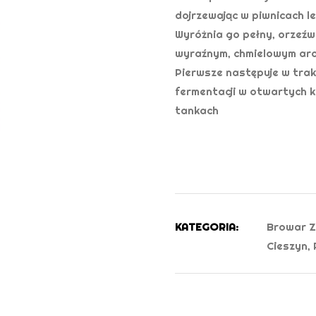
dojrzewając w piwnicach l
Wyróżnia go pełny, orzeźw
wyraźnym, chmielowym aro
Pierwsze następuje w trak
fermentacji w otwartych k
tankach
KATEGORIA:
Browar 
Cieszyn
,