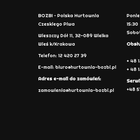
BOZBI – Polska Hurtownia
Ponie
Czeskiego Piwa
15:30
Sobot
Wieszczy Dół 11, 32-089 Wielka
Wieś k/Krakowa
Obsłu
Telefon: 12 420 27 39
+ 48 
E-mail:
biuro@hurtownia-bozbi.pl
+ 48 1
Adres e-mail do zamówień:
Serwi
+48 5
zamowienia@hurtownia-bozbi.pl