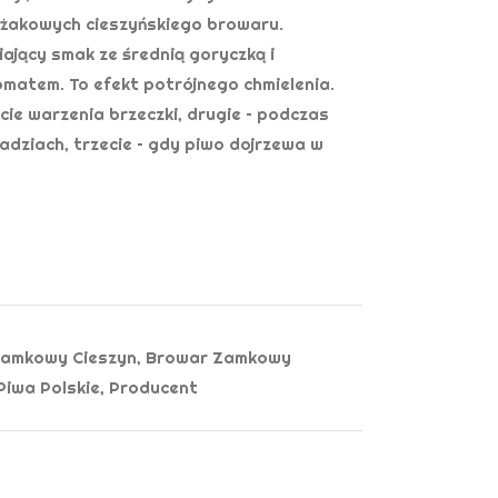
eżakowych cieszyńskiego browaru.
iający smak ze średnią goryczką i
matem. To efekt potrójnego chmielenia.
cie warzenia brzeczki, drugie – podczas
adziach, trzecie – gdy piwo dojrzewa w
Zamkowy Cieszyn
,
Browar Zamkowy
Piwa Polskie
,
Producent