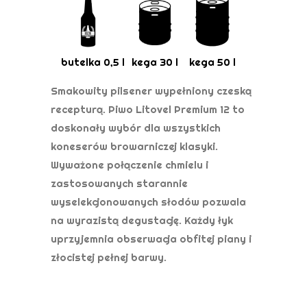
butelka 0,5 l
kega 30 l
kega 50 l
Smakowity pilsener wypełniony czeską
recepturą. Piwo Litovel Premium 12 to
doskonały wybór dla wszystkich
koneserów browarniczej klasyki.
Wyważone połączenie chmielu i
zastosowanych starannie
wyselekcjonowanych słodów pozwala
na wyrazistą degustację. Każdy łyk
uprzyjemnia obserwacja obfitej piany i
złocistej pełnej barwy.