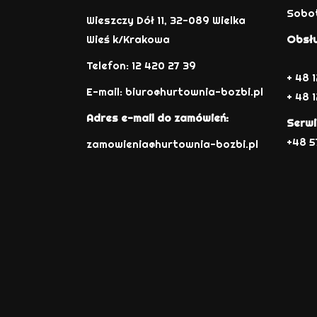
Sobot
Wieszczy Dół 11, 32-089 Wielka
Wieś k/Krakowa
Obsłu
Telefon: 12 420 27 39
+ 48 
E-mail:
biuro@hurtownia-bozbi.pl
+ 48 1
Adres e-mail do zamówień:
Serwi
+48 5
zamowienia@hurtownia-bozbi.pl