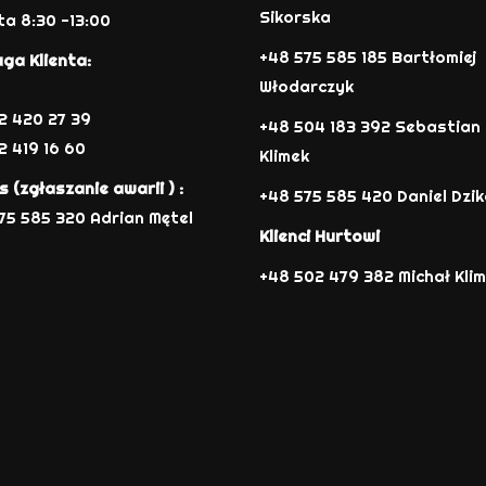
Sikorska
a 8:30 -13:00
+48 575 585 185 Bartłomiej
ga Klienta:
Włodarczyk
12 420 27 39
+48 504 183 392 Sebastian
2 419 16 60
Klimek
s (zgłaszanie awarii ) :
+48 575 585 420 Daniel Dzi
75 585 320 Adrian Mętel
Klienci Hurtowi
+48 502 479 382 Michał Kli