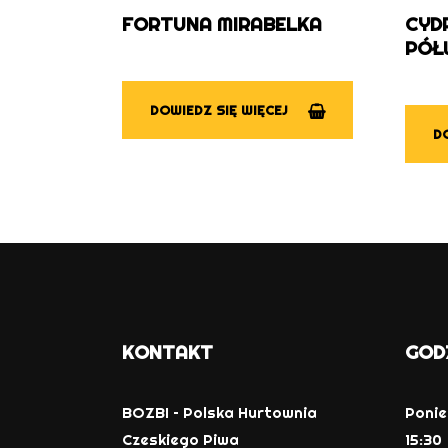
FORTUNA MIRABELKA
CYD
PÓŁ
DOWIEDZ SIĘ WIĘCEJ
DO
KONTAKT
GOD
BOZBI – Polska Hurtownia
Ponie
Czeskiego Piwa
15:30