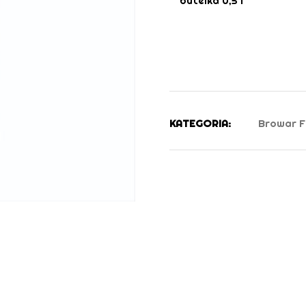
butelka 0,5 l
KATEGORIA:
Browar F