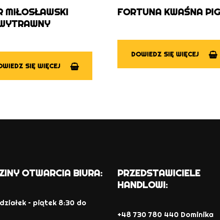
R MIŁOSŁAWSKI
FORTUNA KWAŚNA PI
WYTRAWNY
DOWIEDZ SIĘ WIĘCEJ
WIEDZ SIĘ WIĘCEJ
ZINY OTWARCIA BIURA:
PRZEDSTAWICIELE
HANDLOWI:
działek – piątek 8:30 do
+48 730 780 440 Dominika